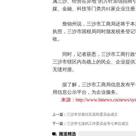
属三沙、经营在异地”的方针加强招商
媒、金融、科技等门类共61家企业注册
詹锦州说，三沙市工商局还将于本周
执照，三沙市国税局同时颁发税务登记
收。
同时，记者获悉，三沙市工商行政管理
三沙市辖区内岛礁上的民众、企业提供
无缝对接。
据了解，三沙市工商局信息发布平台
用信息公示平台，为企业服务。
来源：
http://www.hinews.cn/news/sy
上一篇：
三沙市甘泉社区居民委员会成立
下一篇：
三沙市七连屿工作委员会等七单位成立
频道精选