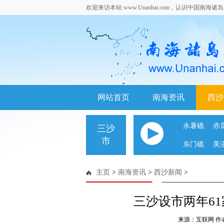
欢迎来访本站 www.Unanhai.com，认识中国南海
网站首页
南海资讯
西沙
永暑礁
赤
三沙
市
东门礁
美
主页
>
南海资讯
>
西沙新闻
>
三沙设市两年61
来源：互联网 作