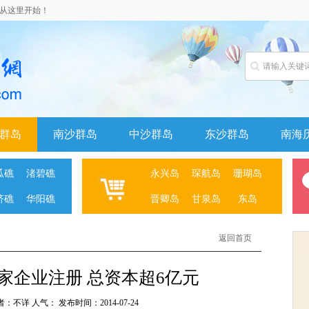
诸岛从这里开始！
群岛
南沙群岛
中沙群岛
东沙群岛
南海
瓜礁
渚碧礁
永兴岛
琛航岛
珊瑚岛
济礁
华阳礁
晋卿岛
甘泉岛
东岛
返回首页
家企业注册 总资本超6亿元
者：不详 人气：
发布时间：2014-07-24