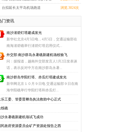
收获颇丰
台拟延长太平岛机场跑道
浏览:3024次
热门资讯
南沙渚碧灯塔建成发光
新华社北京4月5日电，4月5日，交通运输部在
南海渚碧礁举行渚碧灯塔启用仪式...
外交部:南沙群岛永暑礁新建机场校验飞
问：据报道，越南外交部发言人1月2日发表谈
话，表示反对中方在南沙群岛永暑...
南沙群岛华阳灯塔、赤瓜灯塔建成发光
新华网北京１０月９日电 交通运输部９日在南
海华阳礁举行华阳灯塔和赤瓜灯...
永乐工委、管委晋卿岛执法救助中心正式
铁线礁
南沙永暑礁新建机场试飞成功
国民政府资源委员会矿产资源处报告之西