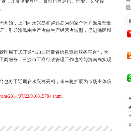
引资，开展企业登记。目前已有通讯、渔业、文化传
。
开始，上门向永兴岛和赵述岛为64家个体户颁发营业
证，引导渔民由生产者向生产经营者转型，促进渔民增
局正式开通“12315消费者信息查询服务平台”，为
工商服务，三沙市工商行政管理工作也将与海南岛实现
也将于近期在永兴岛亮相，未来将扩展为市场主体信
stem/2014/07/22/016815784.shtml
·
·
·
·