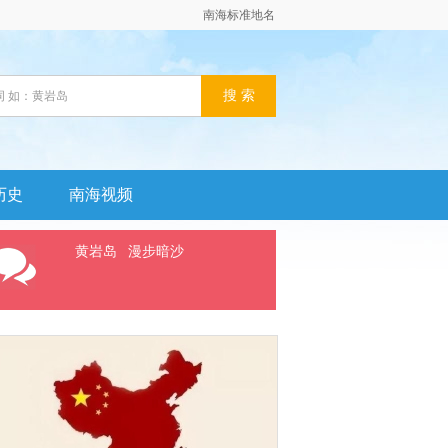
南海标准地名
历史
南海视频
黄岩岛
漫步暗沙