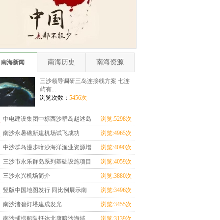
南海历史
南海资源
南海新闻
三沙领导调研三岛连接线方案 七连
屿有...
浏览次数：
5456次
中电建设集团中标西沙群岛赵述岛
浏览:5298次
整治修复及保护
南沙永暑礁新建机场试飞成功
浏览:4965次
中沙群岛漫步暗沙海洋渔业资源增
浏览:4090次
养殖科研基地实
三沙市永乐群岛系列基础设施项目
浏览:4059次
开工建设
三沙永兴机场简介
浏览:3880次
竖版中国地图发行 同比例展示南
浏览:3496次
海诸岛
南沙渚碧灯塔建成发光
浏览:3455次
南沙捕捞船队抵达北康暗沙海域
浏览:3139次