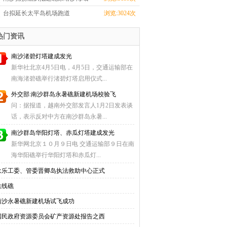
收获颇丰
台拟延长太平岛机场跑道
浏览:3024次
热门资讯
南沙渚碧灯塔建成发光
新华社北京4月5日电，4月5日，交通运输部在
南海渚碧礁举行渚碧灯塔启用仪式...
外交部:南沙群岛永暑礁新建机场校验飞
问：据报道，越南外交部发言人1月2日发表谈
话，表示反对中方在南沙群岛永暑...
南沙群岛华阳灯塔、赤瓜灯塔建成发光
新华网北京１０月９日电 交通运输部９日在南
海华阳礁举行华阳灯塔和赤瓜灯...
永乐工委、管委晋卿岛执法救助中心正式
铁线礁
南沙永暑礁新建机场试飞成功
国民政府资源委员会矿产资源处报告之西