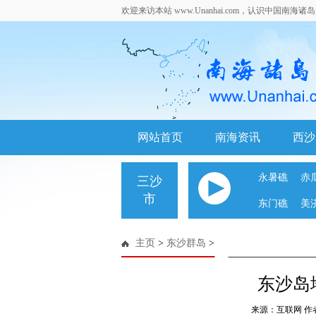
欢迎来访本站 www.Unanhai.com，认识中国南海
网站首页
南海资讯
西沙
永暑礁
赤
三沙
市
东门礁
美
主页
>
东沙群岛
>
东沙岛
来源：互联网 作