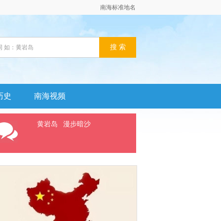
南海标准地名
历史
南海视频
黄岩岛
漫步暗沙