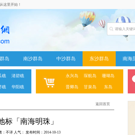
诸岛从这里开始！
群岛
南沙群岛
中沙群岛
东沙群岛
南海
瓜礁
渚碧礁
永兴岛
琛航岛
珊瑚岛
济礁
华阳礁
晋卿岛
甘泉岛
东岛
返回首页
地标「南海明珠」
者：不详 人气：
发布时间：2014-10-13